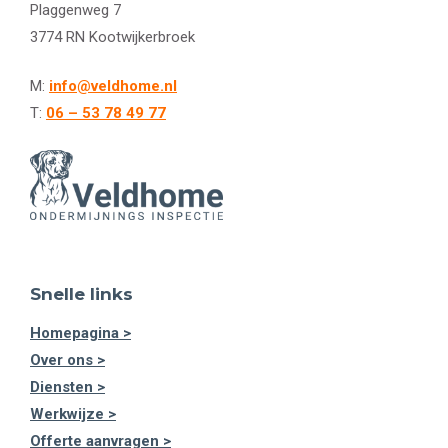
Plaggenweg 7
3774 RN Kootwijkerbroek
M:
info@veldhome.nl
T:
06 – 53 78 49 77
Snelle links
Homepagina >
Over ons >
Diensten >
Werkwijze >
Offerte aanvragen >