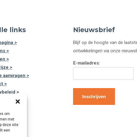
le links
Nieuwsbrief
agina >
Blijf op de hoogte van de laatst
ns >
ontwikkelingen via onze nieuwsb
en >
E-mailadres:
ijze >
e aanvragen >
t >
ybeleid >
ies om
emmen met
p deze site
it een