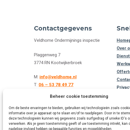
Contactgegevens
Snel
Veldhome Ondermijnings inspectie
Homep
Over o
Plaggenweg 7
Dienst
3774 RN Kootwijkerbroek
Werkw
Offert
M:
info@veldhome.nl
Contac
T:
06 – 53 78 49 77
Privac
Beheer cookie toestemming
Om de beste ervaringen te bieden, gebruiken wij technologieën zoals cook
informatie over je apparaat op te slaan en/of te raadplegen. Door in te st
deze technologieën kunnen wij gegevens zoals surfgedrag of unieke ID's o
verwerken. Als je geen toestemming geeft of uw toestemming intrekt, kan d
nadelige invloed hebben op bepaalde functies en mogelijkheden.